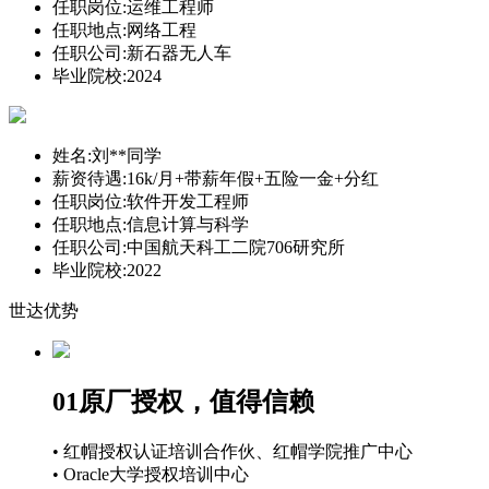
任职岗位:
运维工程师
任职地点:
网络工程
任职公司:
新石器无人车
毕业院校:
2024
姓名:
刘**同学
薪资待遇:
16k/月+带薪年假+五险一金+分红
任职岗位:
软件开发工程师
任职地点:
信息计算与科学
任职公司:
中国航天科工二院706研究所
毕业院校:
2022
世达优势
01
原厂授权，值得信赖
• 红帽授权认证培训合作伙、红帽学院推广中心
• Oracle大学授权培训中心