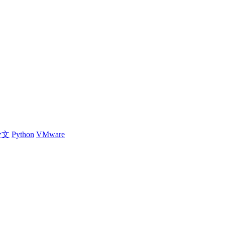
骨文
Python
VMware