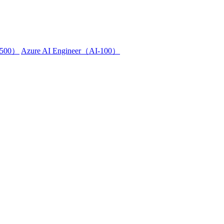
Z-500）
Azure AI Engineer（AI-100）