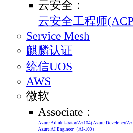
云安全：
云安全工程师(ACP
Service Mesh
麒麟认证
统信UOS
AWS
微软
Associate：
Azure Administrator(Az104)
Azure Developer(Az
Azure AI Engineer（AI-100）