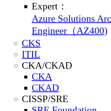
Expert：
Azure Solutions Ar
Engineer（AZ400)
CKS
ITIL
CKA/CKAD
CKA
CKAD
CISSP/SRE
SRE Foundation